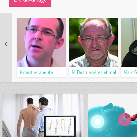
keyboard_arrow_left
Kinésitherapeute
M. Desmarlières et mal
Marc G
Jérôme Duchatelet
de dos
autom