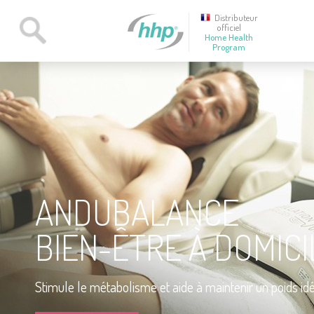
Distributeur
officiel
Home Health
Program
ANDUBALANCE
BIEN-ÊTRE À DOMICI
Stimule le métabolisme et aide à maintenir un poids idé