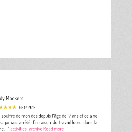
dy Mockers
05.12.2018
 souffre de mon dos depuis l’âge de 17 ans et cela ne
est jamais arrêté. En raison du travail lourd dans la
e, ..."
activities-archive.Read more