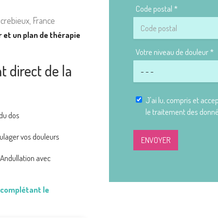
Code postal
crebieux, France
 et un plan de thérapie
Votre niveau de douleur
 direct de la
J'ai lu, compris et acce
le traitement des donn
 du dos
ulager vos douleurs
ENVOYER
 Andullation avec
n complétant
le