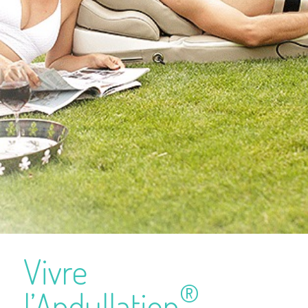
Vivre
®
l’Andullation